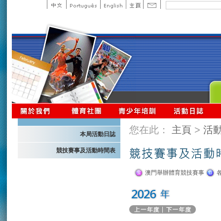
您在此：
主頁
>
活
本局活動日誌
競技賽事及活動時間表
澳門舉辦體育競技賽事