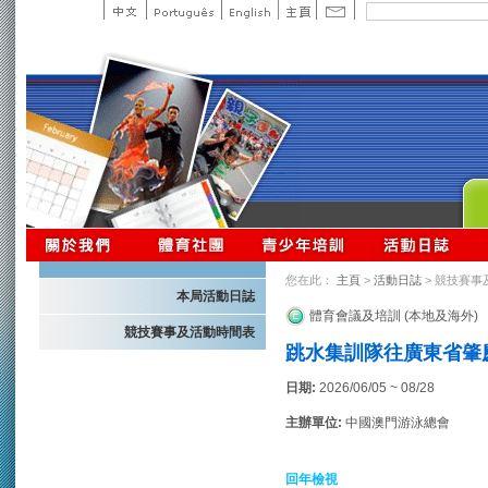
您在此：
主頁
>
活動日誌
> 競技賽事
本局活動日誌
體育會議及培訓 (本地及海外)
競技賽事及活動時間表
跳水集訓隊往廣東省肇慶
日期:
2026/06/05 ~ 08/28
主辦單位:
中國澳門游泳總會
回年檢視