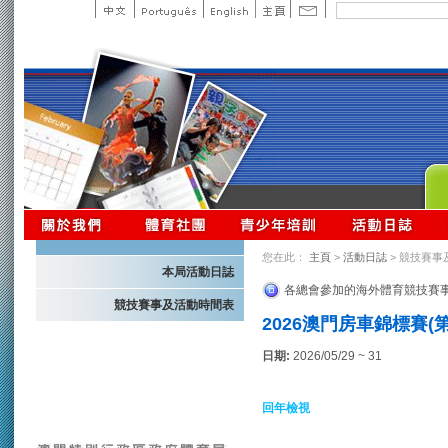
您在此：
主頁
>
活動日誌
> 競技賽事
本局活動日誌
各總會參加的海外體育競技賽
競技賽事及活動時間表
2026澳門房車錦標賽(第
日期:
2026/05/29 ~ 31
回年檢視