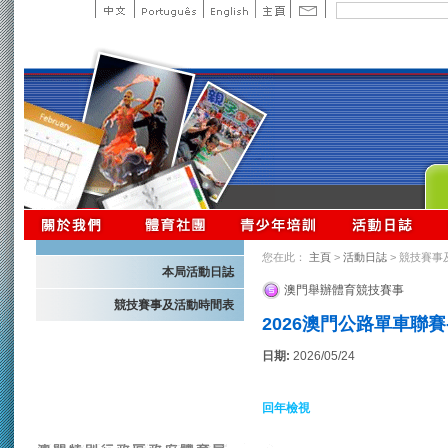
您在此：
主頁
>
活動日誌
> 競技賽事
本局活動日誌
澳門舉辦體育競技賽事
競技賽事及活動時間表
2026澳門公路單車聯賽
日期:
2026/05/24
回年檢視