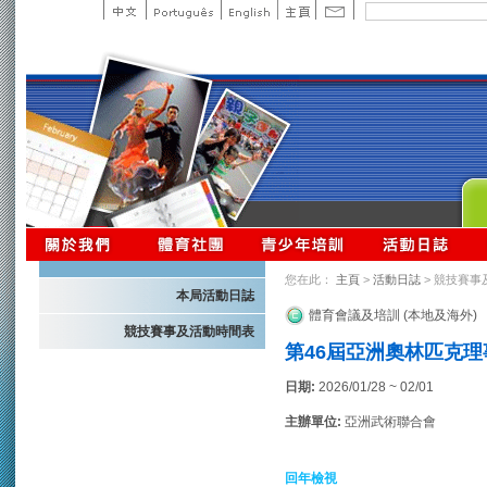
您在此：
主頁
>
活動日誌
> 競技賽事
本局活動日誌
體育會議及培訓 (本地及海外)
競技賽事及活動時間表
第46屆亞洲奧林匹克理
日期:
2026/01/28 ~ 02/01
主辦單位:
亞洲武術聯合會
回年檢視