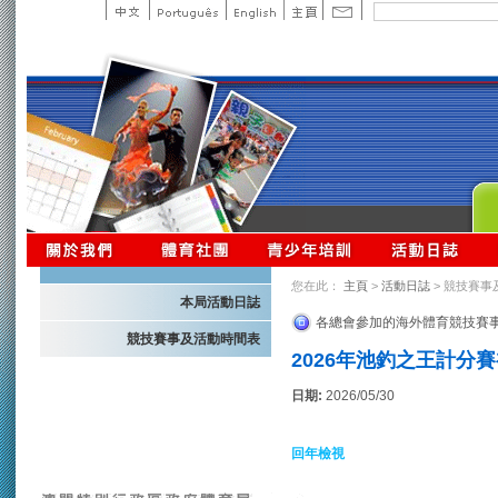
您在此：
主頁
>
活動日誌
> 競技賽事
本局活動日誌
各總會參加的海外體育競技賽
競技賽事及活動時間表
2026年池釣之王計分賽
日期:
2026/05/30
回年檢視