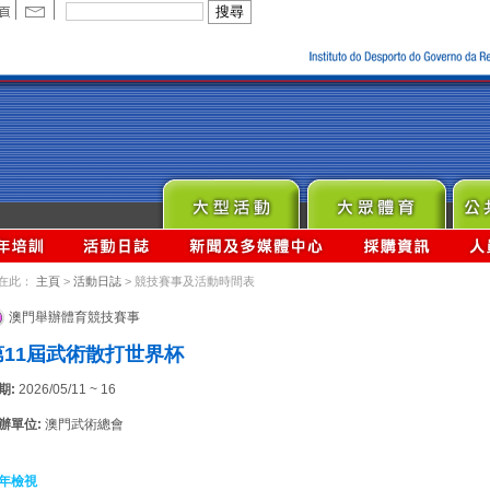
在此：
主頁
>
活動日誌
> 競技賽事及活動時間表
澳門舉辦體育競技賽事
第11屆武術散打世界杯
期:
2026/05/11 ~ 16
辦單位:
澳門武術總會
年檢視