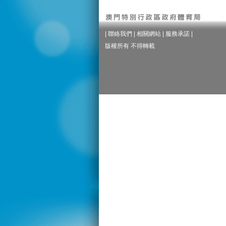
|
聯絡我們
|
相關網站
|
服務承諾
|
版權所有 不得轉載