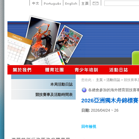
您在此：
主頁
>
活動日誌
> 競技賽事
本局活動日誌
各總會參加的海外體育競技賽
競技賽事及活動時間表
2026亞洲獨木舟錦標賽 
日期:
2026/04/24 ~ 26
回年檢視