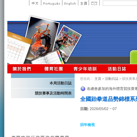
您在此：
主頁
>
活動日誌
> 競技賽事
本局活動日誌
各總會參加的海外體育競技賽
競技賽事及活動時間表
全國跆拳道品勢錦標系列
日期:
2026/05/02 ~ 07
回年檢視