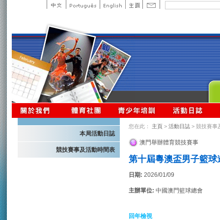
您在此：
主頁
>
活動日誌
> 競技賽事
本局活動日誌
澳門舉辦體育競技賽事
競技賽事及活動時間表
第十屆粵澳盃男子籃球
日期:
2026/01/09
主辦單位:
中國澳門籃球總會
回年檢視