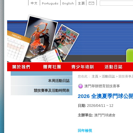
您在此：
主頁
>
活動日誌
> 競技賽事
本局活動日誌
澳門舉辦體育競技賽事
競技賽事及活動時間表
2026 全澳夏季門球公
日期:
2026/04/11 ~ 12
主辦單位:
澳門門球總會
回年檢視