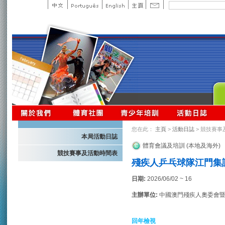
您在此：
主頁
>
活動日誌
> 競技賽事
本局活動日誌
體育會議及培訓 (本地及海外)
競技賽事及活動時間表
殘疾人乒乓球隊江門集訓
日期:
2026/06/02 ~ 16
主辦單位:
中國澳門殘疾人奧委會
回年檢視