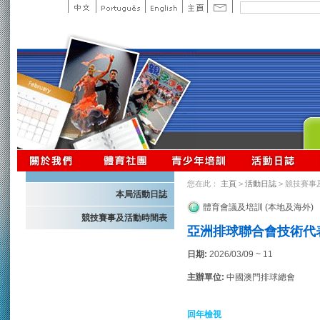
您在此：
主頁
>
活動日誌
> 競技賽事
本局活動日誌
體育會議及培訓 (本地及海外)
競技賽事及活動時間表
亞洲排球聯合會技術代表
日期:
2026/03/09 ~ 11
主辦單位:
中國澳門排球總會
回年檢視