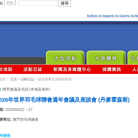
在此：
主頁
>
活動日誌
> 競技賽事及活動時間表
體育會議及培訓 (本地及海外)
2026年世界羽毛球聯會週年會議及座談會 (丹麥霍森斯)
期:
2026/04/22 ~ 27
辦單位:
澳門羽毛球總會
年檢視