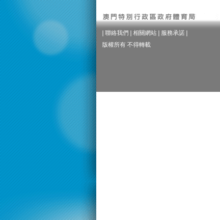
|
聯絡我們
|
相關網站
|
服務承諾
|
版權所有 不得轉載