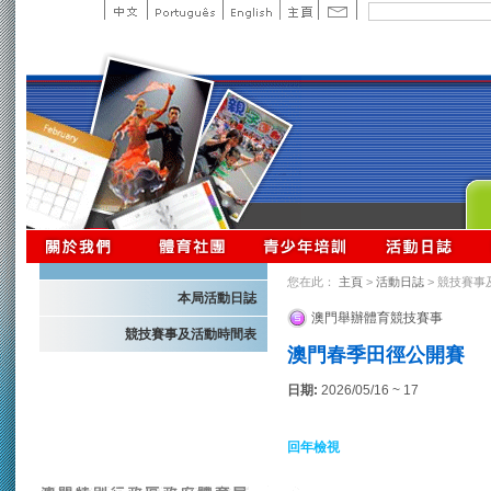
您在此：
主頁
>
活動日誌
> 競技賽事
本局活動日誌
澳門舉辦體育競技賽事
競技賽事及活動時間表
澳門春季田徑公開賽
日期:
2026/05/16 ~ 17
回年檢視