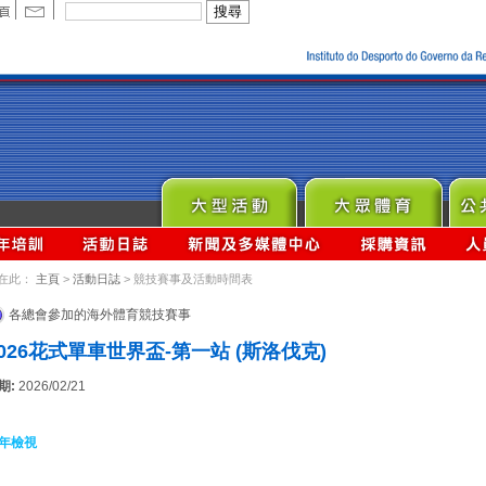
在此：
主頁
>
活動日誌
> 競技賽事及活動時間表
各總會參加的海外體育競技賽事
2026花式單車世界盃-第一站 (斯洛伐克)
期:
2026/02/21
年檢視