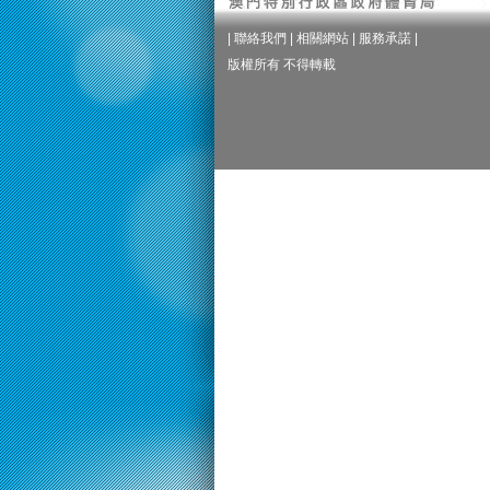
|
聯絡我們
|
相關網站
|
服務承諾
|
版權所有 不得轉載