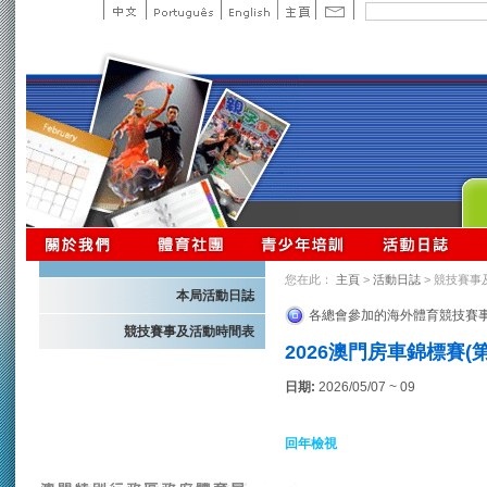
您在此：
主頁
>
活動日誌
> 競技賽事
本局活動日誌
各總會參加的海外體育競技賽
競技賽事及活動時間表
2026澳門房車錦標賽(第
日期:
2026/05/07 ~ 09
回年檢視