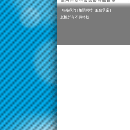
|
聯絡我們
|
相關網站
|
服務承諾
|
版權所有 不得轉載