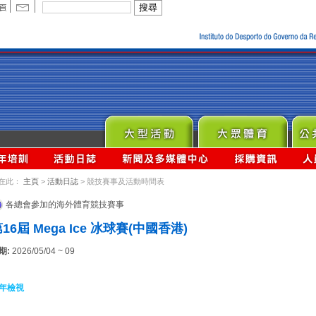
在此：
主頁
>
活動日誌
> 競技賽事及活動時間表
各總會參加的海外體育競技賽事
16屆 Mega Ice 冰球賽(中國香港)
期:
2026/05/04 ~ 09
年檢視