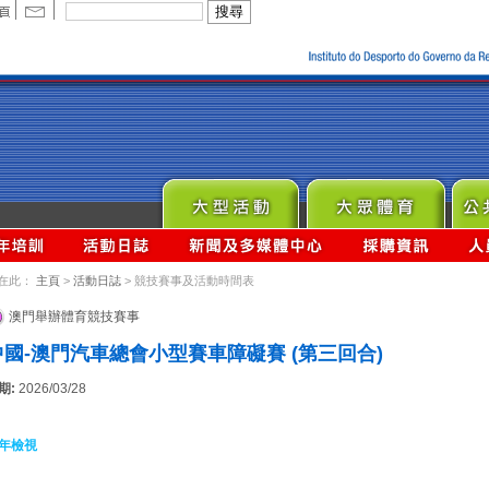
在此：
主頁
>
活動日誌
> 競技賽事及活動時間表
澳門舉辦體育競技賽事
中國-澳門汽車總會小型賽車障礙賽 (第三回合)
期:
2026/03/28
年檢視