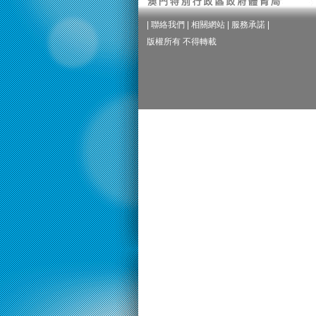
|
聯絡我們
|
相關網站
|
服務承諾
|
版權所有 不得轉載