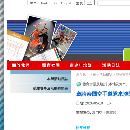
您在此：
主頁
>
活動日誌
> 競技賽事
本局活動日誌
體育會議及培訓 (本地及海外)
競技賽事及活動時間表
邀請泰國空手道隊來澳
日期:
2026/05/10 ~ 16
主辦單位:
澳門空手道聯盟
回年檢視