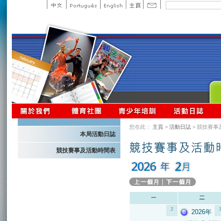
您在此：
主頁
>
活動日誌
> 競技賽事
本局活動日誌
競技賽事及活動時間表
2
2026年