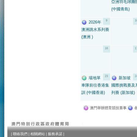
亞洲羽毛球團
(中國青島)
9
1
2026年
澳洲跳水系列賽
(澳洲 )
16
1
23
2
場地單
新加坡
車隊前往香港集
國際挑戰賽及
訓 (中國香港)
列賽 (新加坡)
澳門舉辦體育競技賽事
|
聯絡我們
|
相關網站
|
服務承諾
|