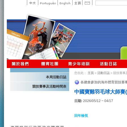
您在此：
主頁
>
活動日誌
> 競技賽事
本局活動日誌
各總會參加的海外體育競技賽
競技賽事及活動時間表
中國寶雞羽毛球大師賽(
日期:
2026/05/12 ~ 04/17
回年檢視