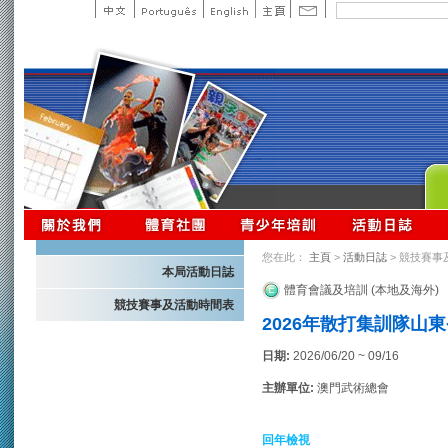
您在此：
主頁
>
活動日誌
> 競技賽事
本局活動日誌
體育會議及培訓 (本地及海外)
競技賽事及活動時間表
2026年散打集訓隊山東
日期:
2026/06/20 ~ 09/16
主辦單位:
澳門武術總會
回年檢視