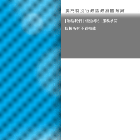
|
聯絡我們
|
相關網站
|
服務承諾
|
版權所有 不得轉載