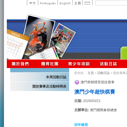
您在此：
主頁
>
活動日誌
> 競技賽事
本局活動日誌
澳門舉辦體育競技賽事
競技賽事及活動時間表
澳門少年超快棋賽
日期:
2026/03/21
主辦單位:
澳門國際象棋總會
回年檢視