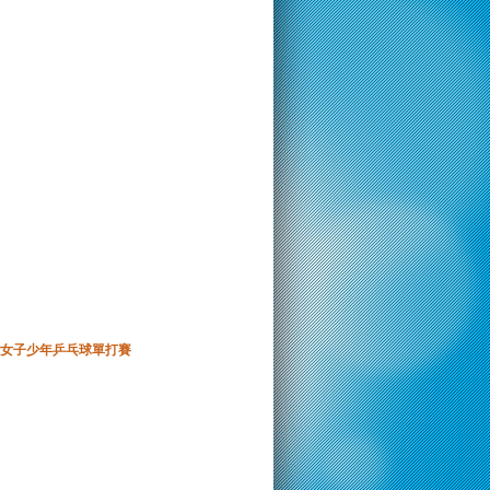
女子少年乒乓球單打賽