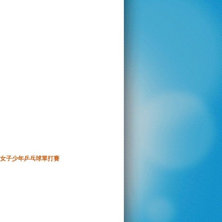
女子少年乒乓球單打賽