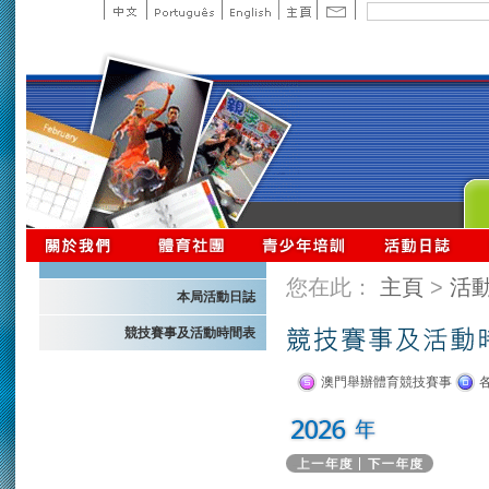
您在此：
主頁
>
活
本局活動日誌
競技賽事及活動時間表
澳門舉辦體育競技賽事