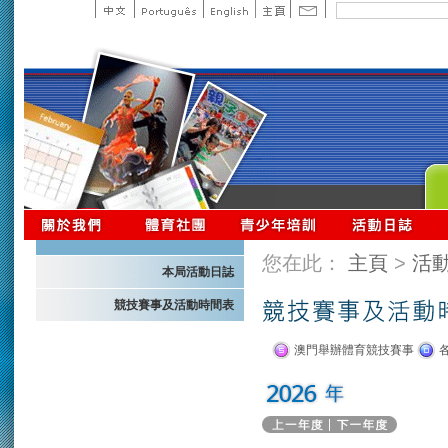
您在此：
主頁
>
活
本局活動日誌
競技賽事及活動時間表
澳門舉辦體育競技賽事