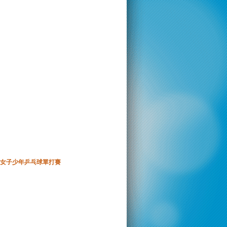
女子少年乒乓球單打賽