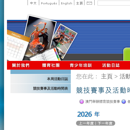
您在此：
主頁
>
活
本局活動日誌
競技賽事及活動時間表
澳門舉辦體育競技賽事