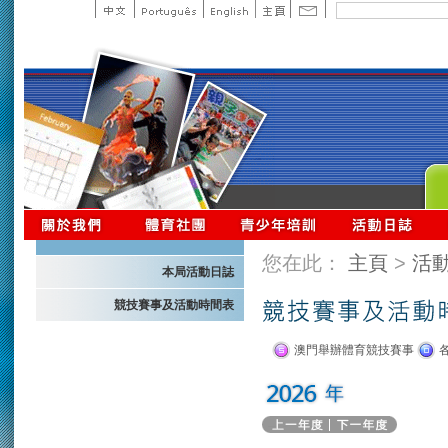
您在此：
主頁
>
活
本局活動日誌
競技賽事及活動時間表
澳門舉辦體育競技賽事