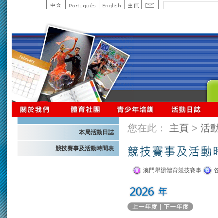
您在此：
主頁
>
活
本局活動日誌
競技賽事及活動時間表
澳門舉辦體育競技賽事