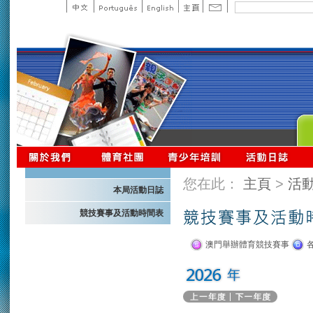
您在此：
主頁
>
活
本局活動日誌
競技賽事及活動時間表
澳門舉辦體育競技賽事