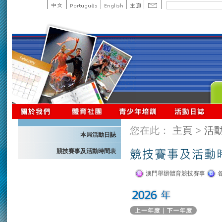
您在此：
主頁
>
活
本局活動日誌
競技賽事及活動時間表
澳門舉辦體育競技賽事