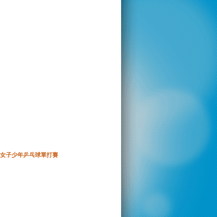
女子少年乒乓球單打賽