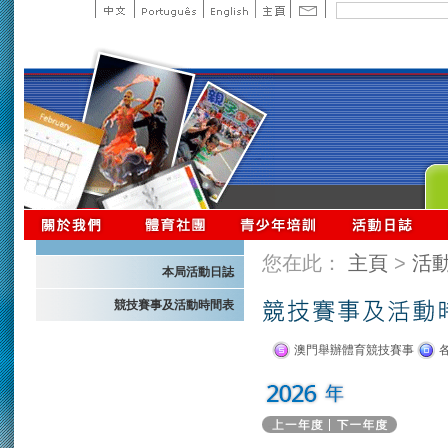
您在此：
主頁
>
活
本局活動日誌
競技賽事及活動時間表
澳門舉辦體育競技賽事