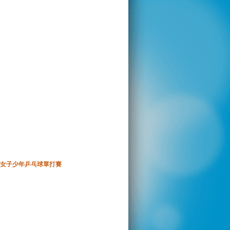
女子少年乒乓球單打賽