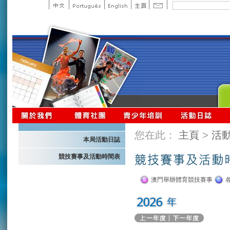
您在此：
主頁
>
活
本局活動日誌
競技賽事及活動時間表
澳門舉辦體育競技賽事