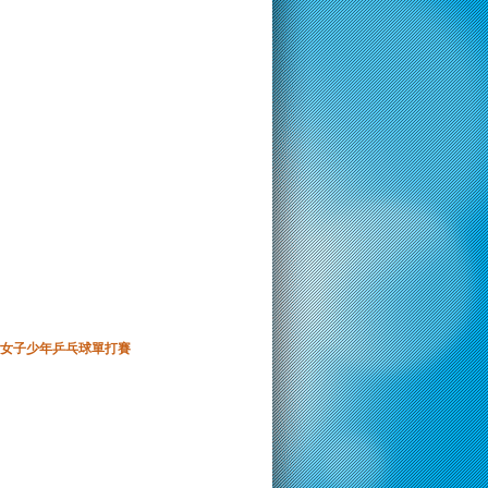
女子少年乒乓球單打賽