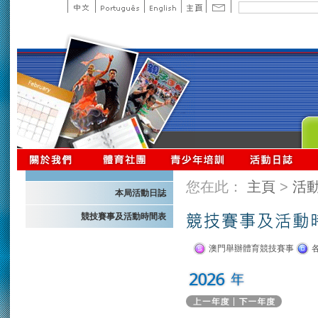
您在此：
主頁
>
活
本局活動日誌
競技賽事及活動時間表
澳門舉辦體育競技賽事