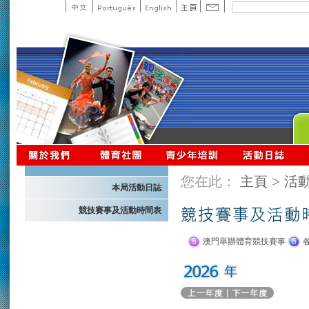
您在此：
主頁
>
活
本局活動日誌
競技賽事及活動時間表
澳門舉辦體育競技賽事