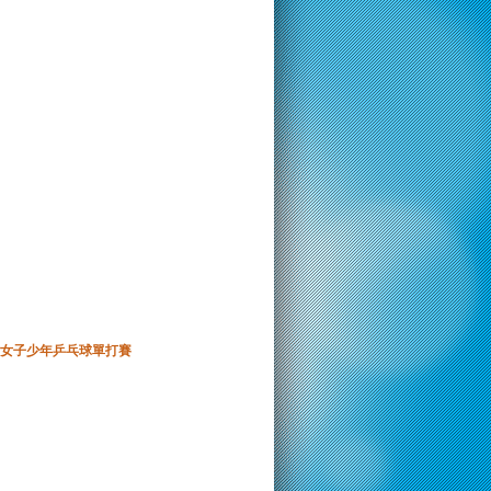
女子少年乒乓球單打賽