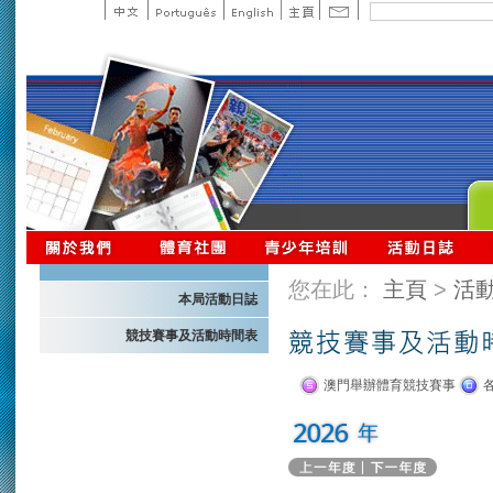
您在此：
主頁
>
活
本局活動日誌
競技賽事及活動時間表
澳門舉辦體育競技賽事