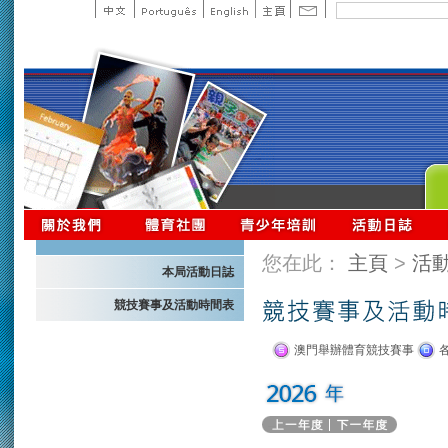
您在此：
主頁
>
活
本局活動日誌
競技賽事及活動時間表
澳門舉辦體育競技賽事