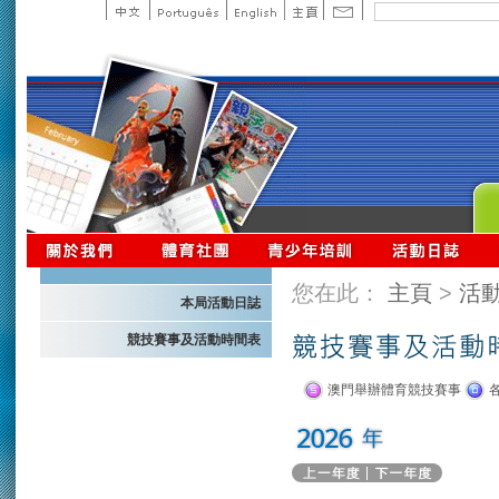
您在此：
主頁
>
活
本局活動日誌
競技賽事及活動時間表
澳門舉辦體育競技賽事