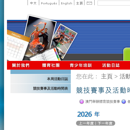
您在此：
主頁
>
活
本局活動日誌
競技賽事及活動時間表
澳門舉辦體育競技賽事