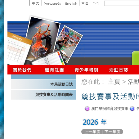
您在此：
主頁
>
活
本局活動日誌
競技賽事及活動時間表
澳門舉辦體育競技賽事