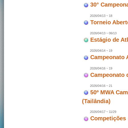
30° Campeonat
2026/04/13 ~ 18
Torneio Abert
2026/04/13 ~ 06/13
Estágio de At
2026/04/14 ~ 19
Campeonato A
2026/04/16 ~ 19
Campeonato d
2026/04/16 ~ 21
50º MWA Camp
(Tailândia)
2026/04/17 ~ 11/29
Competições 