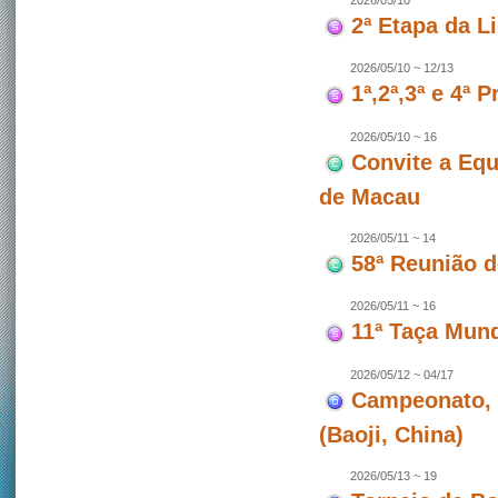
2026/05/10
2ª Etapa da L
2026/05/10 ~ 12/13
1ª,2ª,3ª e 4ª
2026/05/10 ~ 16
Convite a Equ
de Macau
2026/05/11 ~ 14
58ª Reunião 
2026/05/11 ~ 16
11ª Taça Mun
2026/05/12 ~ 04/17
Campeonato, 
(Baoji, China)
2026/05/13 ~ 19