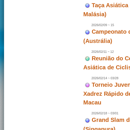
Taça Asiática 
Malásia)
2026/02/09 ~ 15
Campeonato de
(Austrália)
2026/02/11 ~ 12
Reunião do C
Asiática de Cicl
2026/02/14 ~ 03/28
Torneio Juven
Xadrez Rápido d
Macau
2026/02/18 ~ 03/01
Grand Slam d
(Singapura)