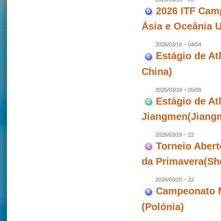
2026 ITF Camp
Ásia e Oceânia 
2026/03/16 ~ 04/04
Estágio de Atl
China)
2026/03/18 ~ 05/09
Estágio de At
Jiangmen(Jiangm
2026/03/19 ~ 22
Torneio Abert
da Primavera(Sh
2026/03/20 ~ 22
Campeonato M
(Polónia)