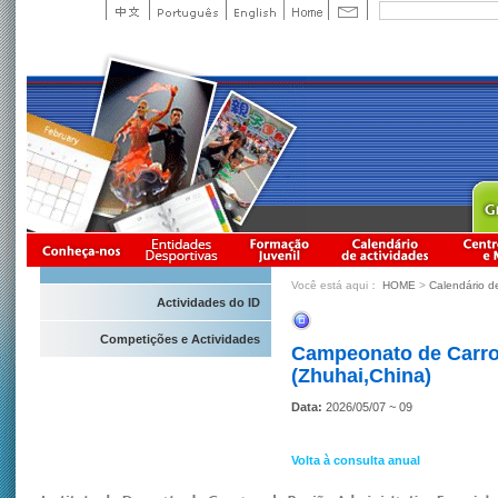
Você está aqui：
HOME
>
Calendário d
Actividades do ID
Competições e Actividades
Campeonato de Carros
(Zhuhai,China)
Data:
2026/05/07 ~ 09
Volta à consulta anual